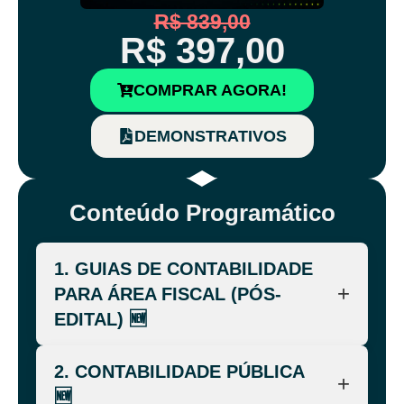
R$ 839,00
R$ 397,00
COMPRAR AGORA!
DEMONSTRATIVOS
Conteúdo Programático
1. GUIAS DE CONTABILIDADE
+
PARA ÁREA FISCAL (PÓS-
EDITAL) 🆕
☑ ISS – Porto Velho
2. CONTABILIDADE PÚBLICA
☑ SEFAZ – Ceará
+
🆕
☑ ISS – Manaus