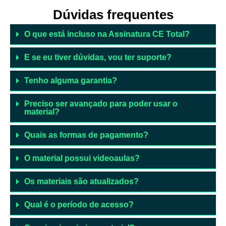
Dúvidas
frequentes
O que está incluso na Assinatura CE Total?
E se eu tiver dúvidas, vou ter suporte?
Tenho alguma garantia?
Preciso ser avançado para poder usar o
material?
Quais as formas de pagamento?
O material possui videoaulas?
Os materiais são atualizados?
Qual é o período de acesso?